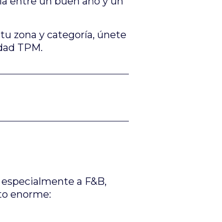
cia entre un buen año y un
tu zona y categoría, únete
idad TPM.
 especialmente a F&B,
cto enorme: