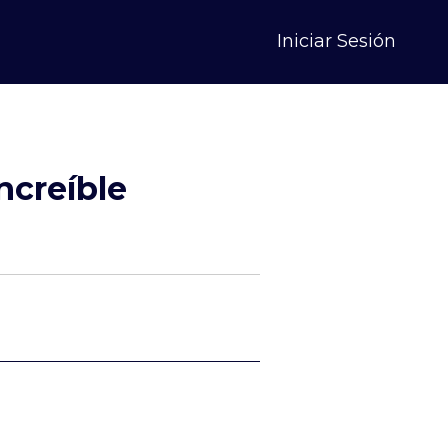
Iniciar Sesión
ncreíble