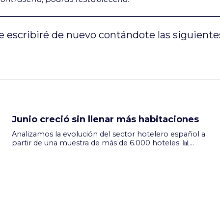
e escribiré de nuevo contándote las siguient
Junio creció sin llenar más habitaciones
Analizamos la evolución del sector hotelero español a
partir de una muestra de más de 6.000 hoteles. 📊
Benchmark Lite: Junio 2026 Vs Junio 2025 El RevPAR
creció un 5,9%, a pesar de que la ocupación se
mantuvo prácticamente estancada: RevPAR +5,9% ·
ADR +5,9% · OCC +0,0 puntos Pero estas cifras
globales esconden grandes diferencias territoriales:
Castellón lidera el crecimiento del RevPAR con u...