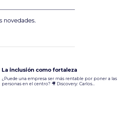
es novedades.
La inclusión como fortaleza
¿Puede una empresa ser más rentable por poner a las
personas en el centro? 🎥 Discovery: Carlos
Domínguez Durante años se ha pensado que la
rentabilidad económica y el impacto social
pertenecían a mundos diferentes. En esta nueva
edición de Discovery comprobamos que no tiene por
qué ser así. Hablamos con Carlos Domínguez,
responsable de Relaciones Institucionales de
ILUNION. Un modelo empresar...