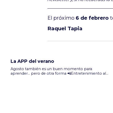
El próximo
6 de febrero
t
Raquel Tapia
La APP del verano
Agosto también es un buen momento para
aprender... pero de otra forma 📲Entretenimiento al
alcance de tu mano Durante este mes dedicaremos la
newsletter al lado más entretenido de la Comunidad
TPM. Y la mejor forma de tenerlo siempre a mano es
descargando la APP Total Profit Journey. Así podrás
acceder, cuando quieras y estés donde estés, a La Serie,
El Libro, El Juego y al resto de recursos d...